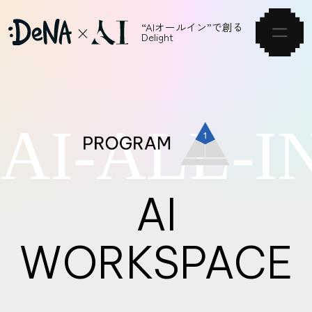
“AIオールイン”で創る
Delight
A
I
-
A
L
L
-
I
HOME
VISION
NEWS
AI
ARTICLE
WORKSPACE
SERVICE
EVENT
CAREER