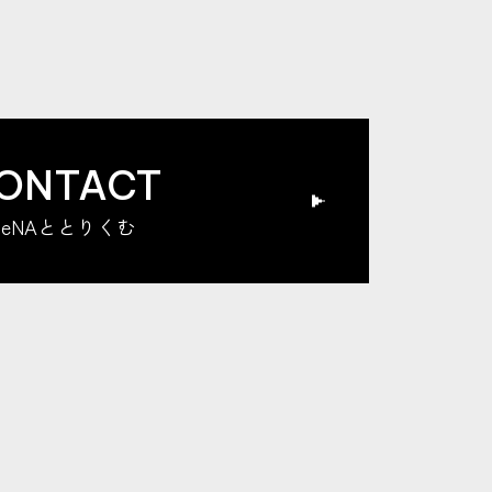
ONTACT
DeNAととりくむ