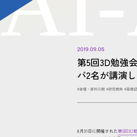
A
I
-
2019.09.05
第5回3D勉強
バ2名が講演
#登壇・資料公開
#研究開発
#画像
8月31日に開催された
第5回3D