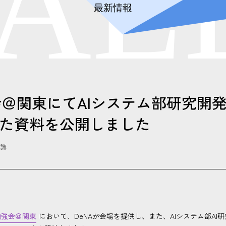
A
L
最新情報
会＠関東にてAIシステム部研究開
した資料を公開しました
認識
勉強会＠関東
において、DeNAが会場を提供し、また、AIシステム部AI