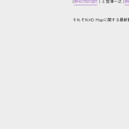
(
@HO75013227
) と宮澤一之 (
@
それぞれHD Mapに関する