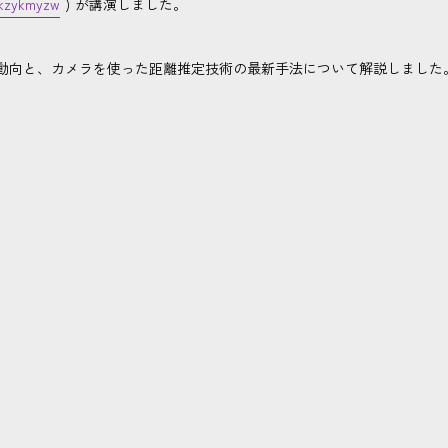
kzykmyzw
) が講演しました。
最新動向と、カメラを使った距離推定技術の最新手法について解説しました