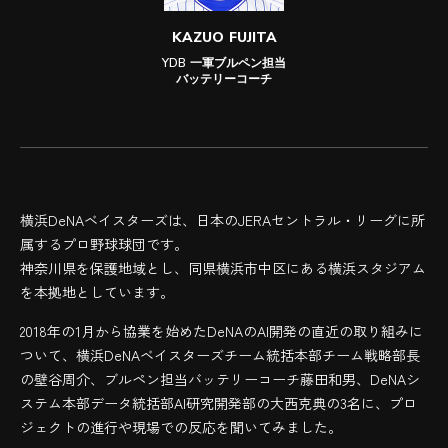
KAZUO FUJITA
YDB 一軍ブルペン担当
バッテリーコーチ
横浜DeNAベイスターズは、日本のJERAセントラル・リーグに所
属するプロ野球球団です。
神奈川県を保護地域とし、同県横浜市中区にある横浜スタジアム
を本拠地としています。
2018年の1月から協業を始めたDeNAのAI開発の直近の取り組みに
ついて、横浜DeNAベイスターズチーム統括本部チーム戦略部長
の壁谷周介、ブルペン担当バッテリーコーチ藤田和男、DeNAシ
ステム本部データ統括部AI研究開発部の大西克典の3名に、プロ
ジェクトの進行や現場での反応を聞いてみました。