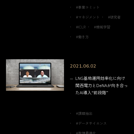
#事業コミット
#マネジメント
#研究者
#ICLR
#機械学習
#働き方
2021.06.02
LNG基地運用効率化に向け
関西電力とDeNAが向き合っ
たAI導入“前段階”
#課題抽出
#データサイエンス
#数理最適化