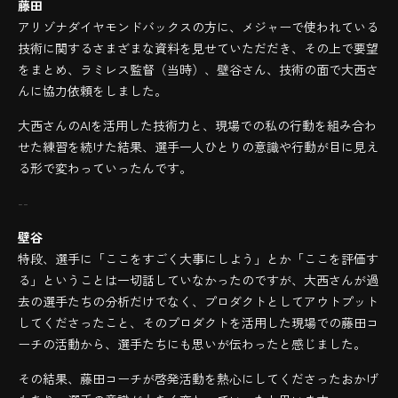
藤田
アリゾナダイヤモンドバックスの方に、メジャーで使われている
技術に関するさまざまな資料を見せていただだき、その上で要望
をまとめ、ラミレス監督（当時）、壁谷さん、技術の面で大西さ
んに協力依頼をしました。
大西さんのAIを活用した技術力と、現場での私の行動を組み合わ
せた練習を続けた結果、選手一人ひとりの意識や行動が目に見え
る形で変わっていったんです。
--
壁谷
特段、選手に「ここをすごく大事にしよう」とか「ここを評価す
る」ということは一切話していなかったのですが、大西さんが過
去の選手たちの分析だけでなく、プロダクトとしてアウトプット
してくださったこと、そのプロダクトを活用した現場での藤田コ
ーチの活動から、選手たちにも思いが伝わったと感じました。
その結果、藤田コーチが啓発活動を熱心にしてくださったおかげ