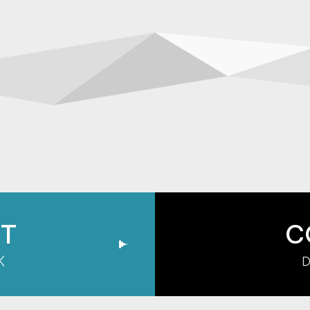
IT
C
く