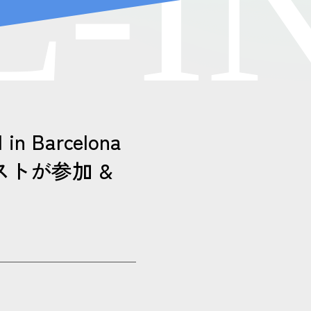
L
-
I
 in Barcelona
ストが参加 &