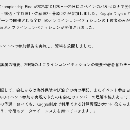
 World Championship Finalが2022年10月28日〜29日にスペインのバル
都※1・佐藤※2・菅原※2 が参加しました。Kaggle Days x Z by HP 
タイムゾーンで開催される全12回のオンラインコンペティションの上位者の
も及ぶオフラインコンペティションが開催されました。
ベントへの参加報告を実施し、資料を公開しました。
講演の概要、2種類のオフラインコンペティションの概要や著者含むチ
際して、会社からは海外保険や延泊分の宿の手配、またイベント参加自
名のイベント参加が実現できたのも会社のメンバーの理解や協力あって
の予選においても、Kaggle制度で利用できる計算資源が大いに役立ち
う、今後もデータサイエンス力を磨いていきます。」