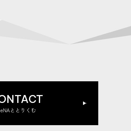
ONTACT
DeNAととりくむ