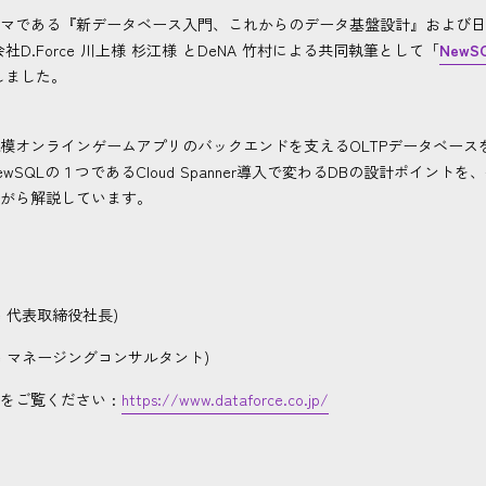
マである『新データベース入門、これからのデータ基盤設計』および日
社D.Force 川上様 杉江様 とDeNA 竹村による共同執筆として「
New
しました。
模オンラインゲームアプリのバックエンドを支えるOLTPデータベースを
SQLの１つであるCloud Spanner導入で変わるDBの設計ポイントを
がら解説しています。
ce 代表取締役社長)
rce マネージングコンサルタント)
らをご覧ください :
https://www.dataforce.co.jp/