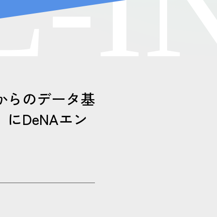
L
-
I
からのデータ基
にDeNAエン