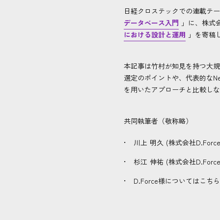
日経クロステックでの連載テー
データベース入門
」に、株式会
における設計と運用
」を寄稿
本記事は竹村が知見を持つ大規
選定のポイントや、代表的なNew
を用いたアプローチと比較しな
共同執筆者（敬称略）
川上 明久 (株式会社D.For
杉江 伸祐 (株式会社D.Fo
D.Force様についてはこち