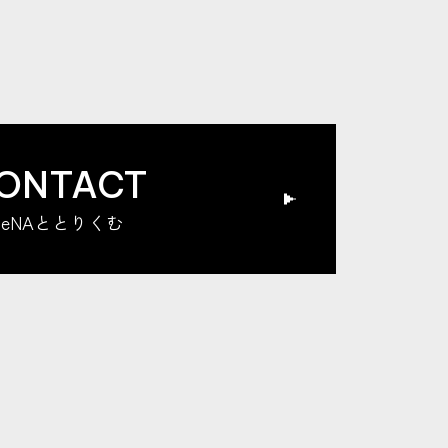
ONTACT
DeNAととりくむ