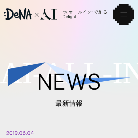
“AIオールイン”で創る
Delight
HOME
A
I
-
A
L
L
-
I
VISION
NEWS
NEWS
ARTICLE
最新情報
SERVICE
EVENT
2019.06.04
CAREER