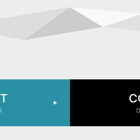
IT
C
く