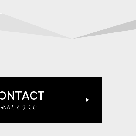
ONTACT
DeNAととりくむ