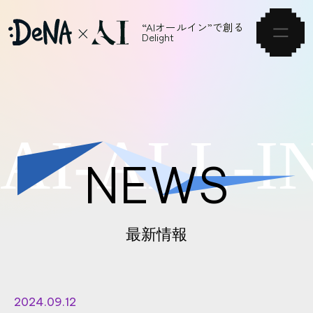
“AIオールイン”で創る
Delight
HOME
A
I
-
A
L
L
-
I
VISION
NEWS
NEWS
ARTICLE
最新情報
SERVICE
EVENT
2024.09.12
CAREER