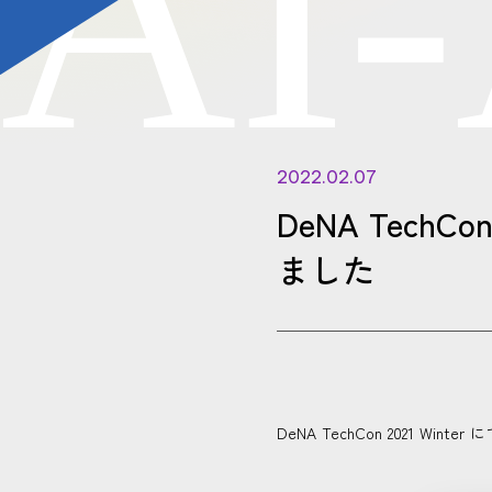
A
I
-
2022.02.07
DeNA Tech
ました
DeNA TechCon 2021 