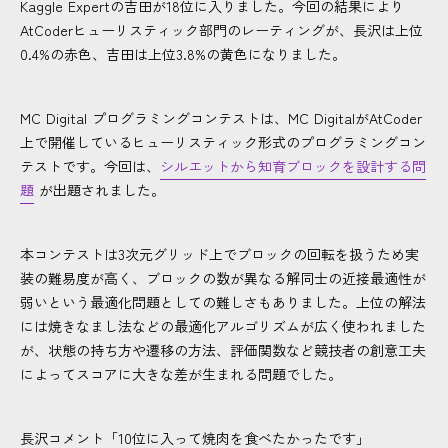
Kaggle Expertの吉田が18位に入りました。今回の結果により
AtCoderヒューリスティック部門のレーティングが、長沢は上位
0.4%の赤色、吉田は上位3.8%の黄色になりました。
MC Digital プログラミングコンテストは、MC DigitalがAtCoder
上で開催しているヒューリスティック形式のプログラミングコン
テストです。今回は、
シルエットから知育ブロックを設計する問
題
が出題されました。
本コンテストは3次元グリッド上でブロックの回転を扱うため実
装の難易度が高く、ブロックの数が異なる解同士の近接最適性が
弱いという最適化問題としての難しさもありました。上位の解法
には焼きなまし法などの最適化アルゴリズムが広く使われました
が、状態の持ち方や遷移の方法、評価関数など競技者の創意工夫
によってスコアに大きな差が生まれる問題でした。
長沢コメント「10位に入って焼肉を食べたかったです」