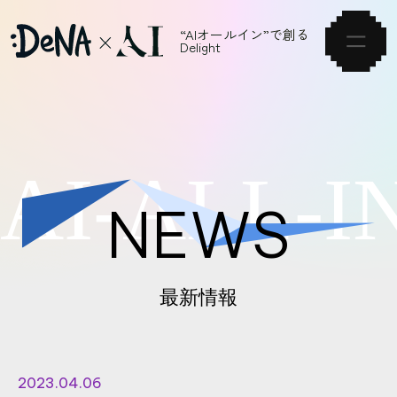
“AIオールイン”で創る
Delight
HOME
A
I
-
A
L
L
-
I
VISION
NEWS
NEWS
ARTICLE
最新情報
SERVICE
EVENT
2023.04.06
CAREER