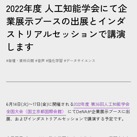
2022年度 人工知能学会にて企
CONTACT
業展示ブースの出展とインダ
ストリアルセッションで講演
します
#登壇・資料公開
#音声
#強化学習
#データサイエンス
6月14日(火)〜17日(金)に開催される
2022年度 第36回人工知能学会
全国大会（国立京都国際会館）
にてDeNAが企業展示ブースに出
展、およびインダストリアルセッションで講演する予定です。