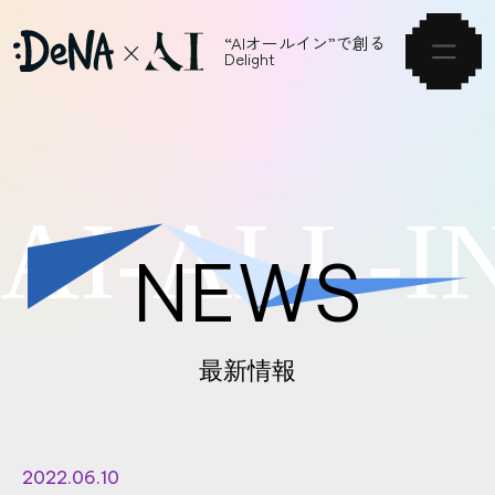
“AIオールイン”で創る
Delight
HOME
A
I
-
A
L
L
-
I
VISION
NEWS
NEWS
ARTICLE
最新情報
SERVICE
EVENT
2022.06.10
CAREER