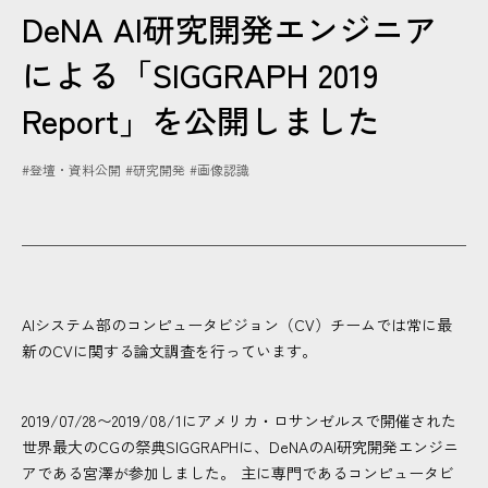
DeNA AI研究開発エンジニア
CONTACT
による「SIGGRAPH 2019
Report」を公開しました
#登壇・資料公開
#研究開発
#画像認識
AIシステム部のコンピュータビジョン（CV）チームでは常に最
新のCVに関する論文調査を行っています。
2019/07/28〜2019/08/1にアメリカ・ロサンゼルスで開催された
世界最大のCGの祭典SIGGRAPHに、DeNAのAI研究開発エンジニ
アである宮澤が参加しました。 主に専門であるコンピュータビ