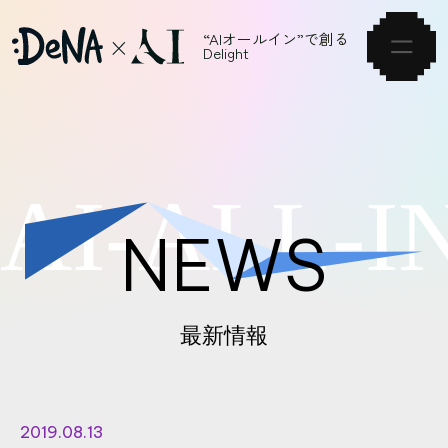
“AIオールイン”で創る
Delight
HOME
A
I
-
A
L
L
-
I
VISION
NEWS
NEWS
ARTICLE
最新情報
SERVICE
EVENT
2019.08.13
CAREER